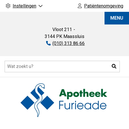
Instellingen
Patiëntenomgeving
Apotheek
MENU
Furieade
Vloot
211
3144 PK
Maassluis
Tel:
(010) 313 86 66
Hoofdmenu
Zoeke