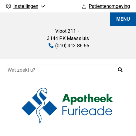
Instellingen
Patiëntenomgeving
Apotheek
MENU
Furieade
Vloot
211
3144 PK
Maassluis
Tel:
(010) 313 86 66
Hoofdmenu
Zoeke