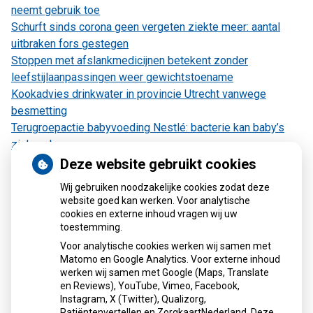
neemt gebruik toe
Schurft sinds corona geen vergeten ziekte meer: aantal
uitbraken fors gestegen
Stoppen met afslankmedicijnen betekent zonder
leefstijlaanpassingen weer gewichtstoename
Kookadvies drinkwater in provincie Utrecht vanwege
besmetting
Terugroepactie babyvoeding Nestlé: bacterie kan baby’s
ziek maken
Deze website gebruikt cookies
Wij gebruiken noodzakelijke cookies zodat deze
website goed kan werken. Voor analytische
cookies en externe inhoud vragen wij uw
toestemming.
Voor analytische cookies werken wij samen met
Matomo en Google Analytics. Voor externe inhoud
Herhaalrecepten aanvragen
werken wij samen met Google (Maps, Translate
en Reviews), YouTube, Vimeo, Facebook,
Instagram, X (Twitter), Qualizorg,
Patiëntenvertellen en ZorgkaartNederland. Deze